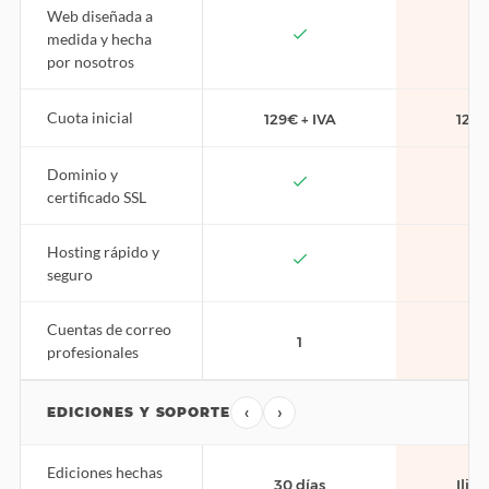
Web diseñada a
medida y hecha
por nosotros
Cuota inicial
129€ + IVA
129€
Dominio y
certificado SSL
Hosting rápido y
seguro
Cuentas de correo
1
profesionales
‹
›
EDICIONES Y SOPORTE
Ediciones hechas
30 días
Ilim