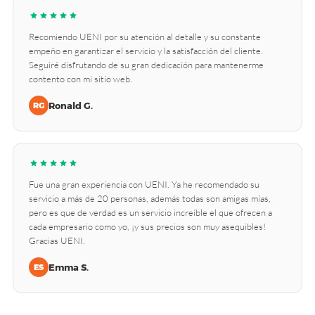
Recomiendo UENI por su atención al detalle y su constante
empeño en garantizar el servicio y la satisfacción del cliente.
Seguiré disfrutando de su gran dedicación para mantenerme
contento con mi sitio web.
Ronald G.
RG
Fue una gran experiencia con UENI. Ya he recomendado su
servicio a más de 20 personas, además todas son amigas mías,
pero es que de verdad es un servicio increíble el que ofrecen a
cada empresario como yo, ¡y sus precios son muy asequibles!
Gracias UENI.
Emma S.
ES