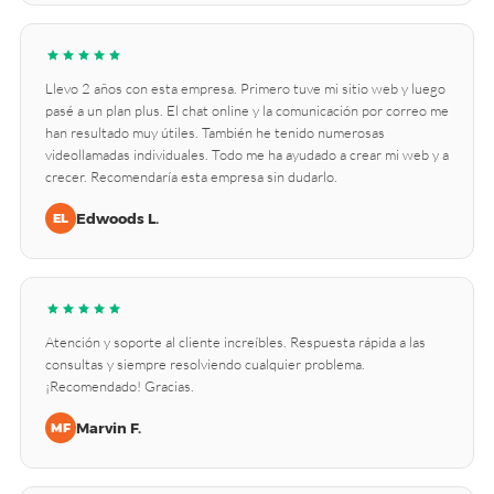
Llevo 2 años con esta empresa. Primero tuve mi sitio web y luego
pasé a un plan plus. El chat online y la comunicación por correo me
han resultado muy útiles. También he tenido numerosas
videollamadas individuales. Todo me ha ayudado a crear mi web y a
crecer. Recomendaría esta empresa sin dudarlo.
Edwoods L.
EL
Atención y soporte al cliente increíbles. Respuesta rápida a las
consultas y siempre resolviendo cualquier problema.
¡Recomendado! Gracias.
Marvin F.
MF