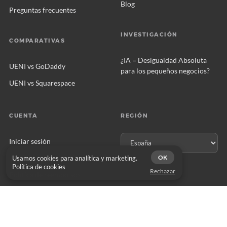
Blog
Preguntas frecuentes
INVESTIGACIÓN
COMPARATIVAS
¿IA = Desigualdad Absoluta
UENI vs GoDaddy
para los pequeños negocios?
UENI vs Squarespace
CUENTA
REGIÓN
Iniciar sesión
Términos y condiciones
OK
Usamos cookies para analítica y marketing.
Política de cookies
Rechazar
Política de reembolsos
Política de privacidad
HAZTE PARTNER