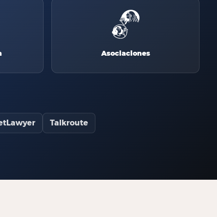
h
Asociaciones
etLawyer
Talkroute