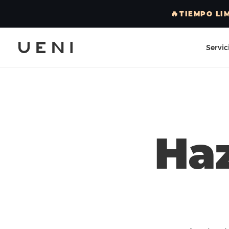
🔥
TIEMPO LI
Servic
Haz