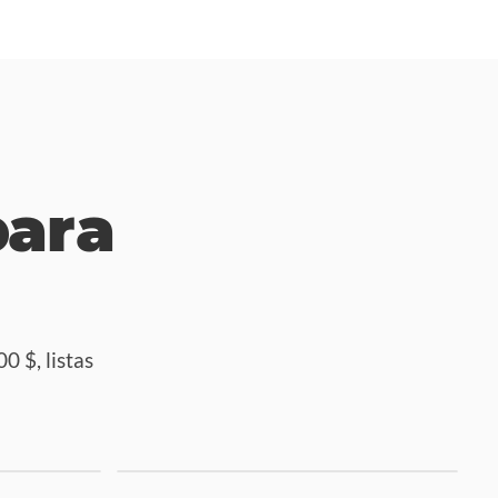
para
 $, listas