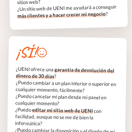
sitios web?
¿Un sitio web de UENI me ayudará a conseguir
?
más clientes y a hacer crecer mi negocio
¡SÍ!
¿UENI ofrece una
garantía de devolución del
dinero de 30 días
?
¿Puedo cambiar a un plan inferior o superior en
cualquier momento, fácilmente?
¿Puedo cancelar mi plan desde mi panel en
cualquier momento?
¿Puedo
editar mi sitio web de UENI
con
facilidad, aunque no se me dé bien la
informática?
¿Puedo cambiar la disposición y el diseño de mi