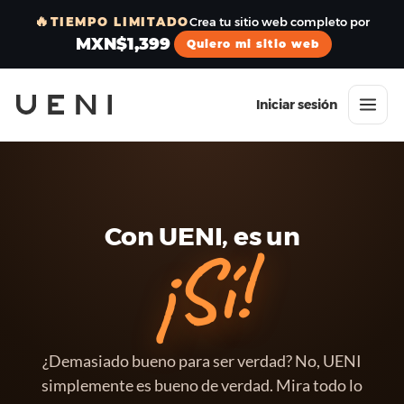
🔥
TIEMPO LIMITADO
Crea tu sitio web completo por
MXN$1,399
Quiero mi sitio web
Iniciar sesión
Con UENI, es un
¡Sí!
¿Demasiado bueno para ser verdad? No, UENI
simplemente es bueno de verdad. Mira todo lo