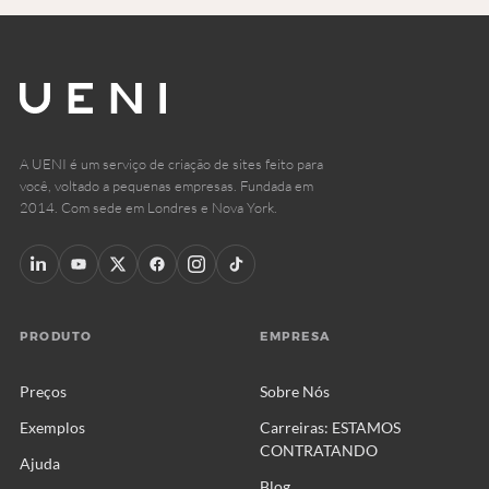
A UENI é um serviço de criação de sites feito para
você, voltado a pequenas empresas. Fundada em
2014. Com sede em Londres e Nova York.
PRODUTO
EMPRESA
Preços
Sobre Nós
Exemplos
Carreiras: ESTAMOS
CONTRATANDO
Ajuda
Blog