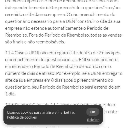
reembolso após o Período de Reembolso ter se encerrado,
independentemente de ter preenchido o questionário e/ou
recebido o site da sua empresa. O não preenchimento do
questionário necessário para a UENI construir o site da sua
empresa não estende automaticamente o Período de
Reembolso. Fora do Período de Reembolso, todas as vendas
são finais e não reembolsáveis.
11.4 Caso a UENI não entregue o site dentro de 7 dias após
o preenchimento do questionário, a UENI se compromete
em estender o Período de Reembolso de acordo com o
número de dias de atraso. Por exemplo, se a UENI entregar o
site da sua empresa em 8 dias após o preenchimento do
questionário, seu Período de Reembolso será estendido em
1 dia.
11.5 Sujeito à Cláusula 11.1, caso você tenha adquirido o
Plano Vitalício e nenhuma assinatura de plano recorrente
OK
Usamos cookies para análise e marketing.
Política de cookies
opcional, o reembolso será emitido integralmente.
Rejeitar