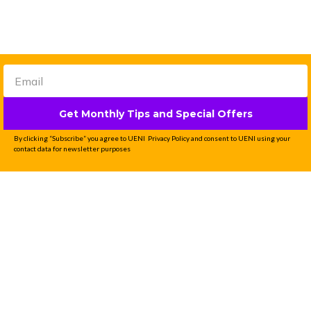
Get Monthly Tips and Special Offers
By clicking “Subscribe” you agree to UENI Privacy Policy and consent to UENI using your
contact data for newsletter purposes
Professional Website
Done-For-You in 7
Days