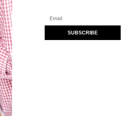
SUBSCRIBE
By subscribing you agree to UENI’s
Privacy Policy
and to receiving regular
communications from UENI.