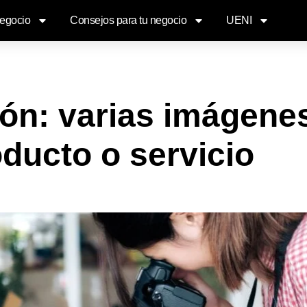
negocio
Consejos para tu negocio
UENI
ión: varias imágene
ducto o servicio