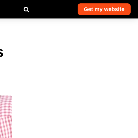
Get my website
s
Get monthly
advice and
exclusive deals