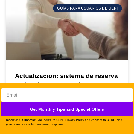
GUÍAS PARA USUARIOS DE UENI
Actualización: sistema de reserva
mejorado y eventos de
calendarios
Hace unos meses, te informamos de algunas
Get Monthly Tips and Special Offers
mejoras que habíamos introducido en nuestro
By clicking “Subscribe” you agree to UENI Privacy Policy and consent to UENI using
sistema de reservas y mensajes en tu cuenta
your contact data for newsletter purposes
de UENI. Ahora hemos hecho una